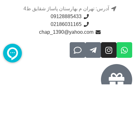
آدرس: تهران م بهارستان پاساژ شقایق ط4
09128885433
02186031165
chap_1390@yahoo.com
مجوزهای اخذ شده
بازدیدهای امروز