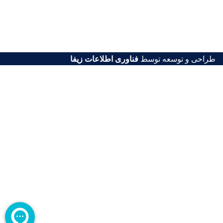
طراحی و توسعه توسط
فناوری اطلاعات زیفا
اطلاعیه: تا اطلاع ثانوی سفارشهای آنلاین بصورت 24 ساعته فقط
از طریق بله و ایتا شماره 09128885433 انجام میشود