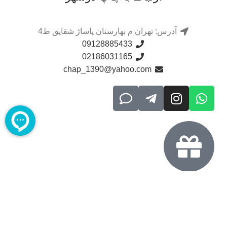
آدرس: تهران م بهارستان پاساژ شقایق ط4
09128885433
02186031165
chap_1390@yahoo.com
مجوزهای اخذ شده
بازدیدهای امروز