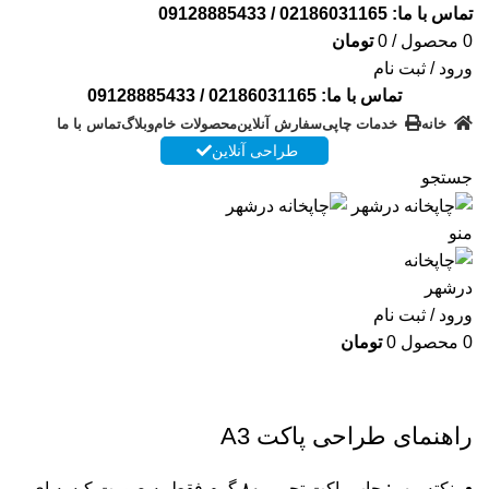
تماس با ما:
02186031165
/
09128885433
0
محصول
/
0
تومان
ورود / ثبت نام
تماس با ما:
02186031165
/
09128885433
خانه
خدمات چاپی
سفارش آنلاین
محصولات خام
وبلاگ
تماس با ما
طراحی آنلاین
جستجو
منو
ورود / ثبت نام
0
محصول
0
تومان
راهنمای طراحی پاکت A3
راهنمای طراحی پاکت A3
نکته مهم: چاپ پاکت تحریر ۸۰ گرم فقط به صورت کیسه ای