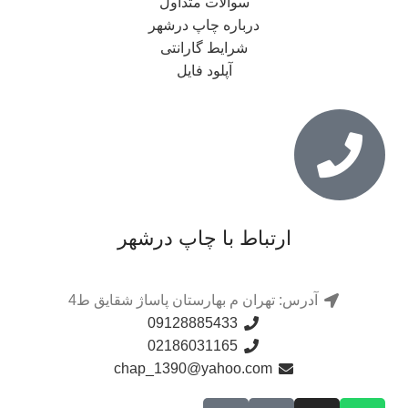
سوالات متداول
درباره چاپ درشهر
شرایط گارانتی
آپلود فایل
ارتباط با چاپ درشهر
آدرس: تهران م بهارستان پاساژ شقایق ط4
09128885433
02186031165
chap_1390@yahoo.com