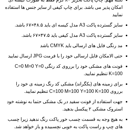
امکان پذیر می باشد. برای چاپ کیفی از سایر جنس ها استفاده
نمایید
سایز گسترده پاکت A3 مدل کیسه ای باید ۴۸.۵×۶۷ باشد.
سایز گسترده پاکت A3 مدل کیفی باید ۴۷.۵×۶۷ باشد.
مد رنگی فایل های ارسالی باید CMYK باشد
حتی الامکان فایل ارسالی خود را با فرمت JPG ارسال نمایید
فونت های مشکی خود را برروی کد رنگی C=0 M=0 Y=0
K=100 تنظیم نمایید.
برای زمینه های (بکگراند) مشکی کد رنگ زمینه ی خود را
برروی C=100 M=100 Y=100 K=100 تنظیم نمایید.
جهت استفاده از فونت سفید در بک مشکی حتما به نوشته خود
استروک مشکی ۲ پیکسل بدهید.
به هیچ وجه به قسمت چسب خور پاکت رنگ ندهید زیرا چسب
های چپ و راست پاکت به خوبی نچسبیده و باز خواهد شد.